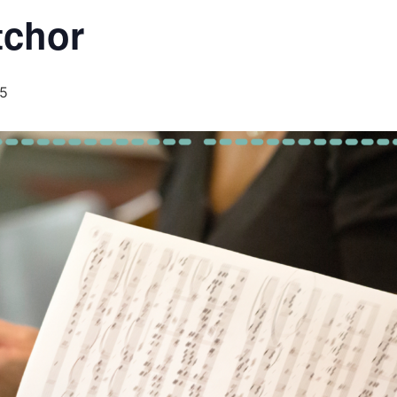
tchor
45